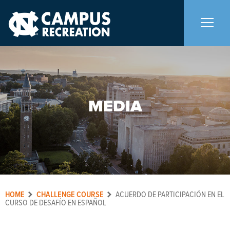
About Us
+
MEDIA
Memberships
+
Facilities
+
Programs
+
HOME
CHALLENGE COURSE
ACUERDO DE PARTICIPACIÓN EN EL
Upcoming Activities
CURSO DE DESAFÍO EN ESPAÑOL